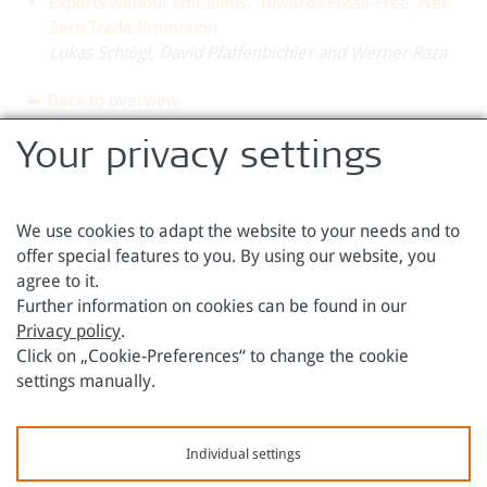
Exports without Emissions? Towards Fossil-Free, Net-
Zero Trade Promotion
Lukas Schlögl, David Pfaffenbichler and Werner Raza
Back to overview
Your privacy settings
We use cookies to adapt the website to your needs and to
offer special features to you. By using our website, you
agree to it.
Austrian Foundation for Development Research
Further information on cookies can be found in our
Privacy policy
.
Sensengasse 3
Phone: +43 1 317 40 10
Click on „Cookie-Preferences“ to change the cookie
1090 Vienna
Email:
office@oefse.at
settings manually.
Privacy Policy
Imprint
Individual settings