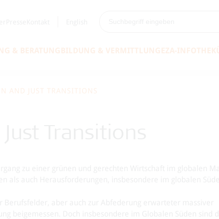
er
Presse
Kontakt
English
NG & BERATUNG
BILDUNG & VERMITTLUNG
EZA-INFOTHEK
EN AND JUST TRANSITIONS
 Just Transitions
bergang zu einer grünen und gerechten Wirtschaft im globalen M
ncen als auch Herausforderungen, insbesondere im globalen Süd
r Berufsfelder, aber auch zur Abfederung erwarteter massiver
utung beigemessen. Doch insbesondere im Globalen Süden sind d