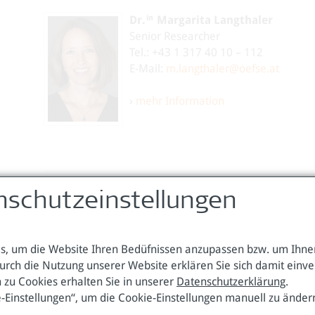
in
Dr.
Margarita Langthaler
Senior Researcher
Tel.: +43 1 317 40 10 – 112
E-Mail:
m.langthaler@oefse.at
›
mehr Information
nschutzeinstellungen
Publikationen zum Thema
, um die Website Ihren Bedüfnissen anzupassen bzw. um Ihnen
Working Paper 82
urch die Nutzung unserer Website erklären Sie sich damit einv
Green skills and just transition
 zu Cookies erhalten Sie in unserer
Datenschutzerklärung
.
e-Einstellungen“, um die Cookie-Einstellungen manuell zu änder
discourses with a focus on the 