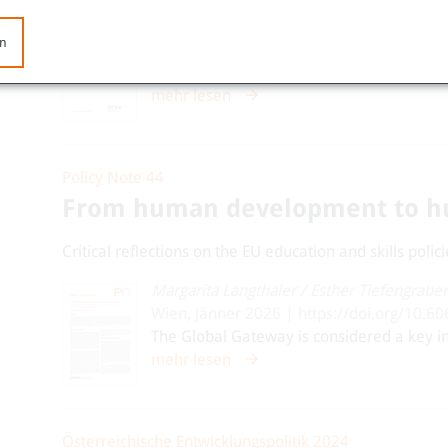
Margarita Langthaler
/
Marcela Catalán Lo
en
Wien, April 2026 | DOI: https://doi.org/
In recent years, the topic of green transiti
mehr lesen
Policy Note 44
From human development to hu
Critical reflections on the EU education and skills poli
Margarita Langthaler
/
Esther Tiefengraber
Wien, Jänner 2026 | https://doi.org/10.
The Global Gateway is considered a key i
mehr lesen
Österreichische Entwicklungspolitik 2024