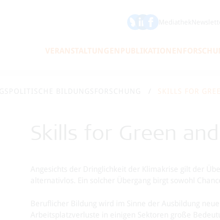
ÖFSE auf Bluesky
ÖFSE auf LinkedIn
Mediathek
Newslett
VERANSTALTUNGEN
PUBLIKATIONEN
FORSCHU
GSPOLITISCHE BILDUNGSFORSCHUNG
SKILLS FOR GRE
Skills for Green and
Angesichts der Dringlichkeit der Klimakrise gilt der Ü
alternativlos. Ein solcher Übergang birgt sowohl Cha
Beruflicher Bildung wird im Sinne der Ausbildung neue
Arbeitsplatzverluste in einigen Sektoren große Bede