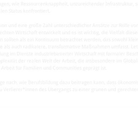
ngen, wie Ressourcenknappheit, unzureichender Infrastruktur, 
len Status konfrontiert.
ion und eine große Zahl unterschiedlicher Ansätze zur Rolle vo
ten Wirtschaft entwickelt und es ist wichtig, die Vielfalt diese
sollten als ein Kontinuum betrachtet werden, das sowohl klein
tte als auch radikalere, transformative Maßnahmen umfasst. Le
dung im Dienste industriebasierter Wirtschaft mit formaler Besc
mplexität der realen Welt der Arbeit, die insbesondere im Globa
 Arbeit für Familien und Communities geprägt ist.
ge nach, wie Berufsbildung dazu beitragen kann, dass ökonomi
zu Verlierer*innen des Übergangs zu einer grünen und gerechten