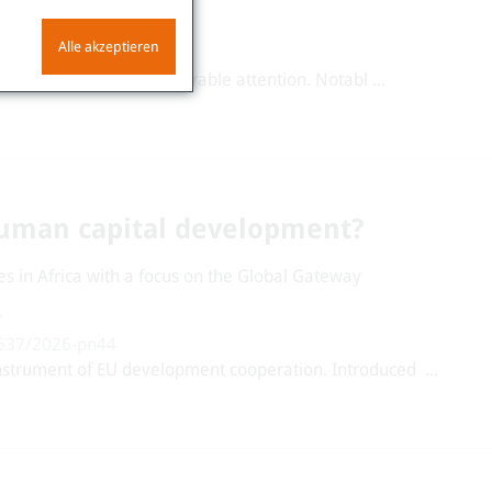
rca
Alle akzeptieren
10.60637/2026-wp82
ons has attracted considerable attention. Notabl ...
man capital development?
cies in Africa with a focus on the Global Gateway
60637/2026-pn44
nstrument of EU development cooperation. Introduced ...