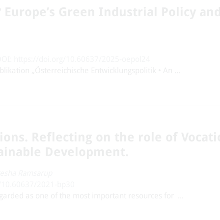
 Europe’s Green Industrial Policy an
DOI: https://doi.org/10.60637/2025-oepol24
likation „Österreichische Entwicklungspolitik • An ...
tions. Reflecting on the role of Vocati
tainable Development.
esha Ramsarup
rg/10.60637/2021-bp30
garded as one of the most important resources for ...