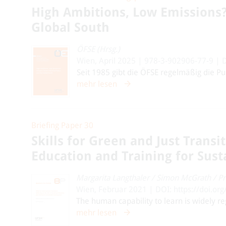
High Ambitions, Low Emissions?
Global South
ÖFSE (Hrsg.)
Wien, April 2025 | 978-3-902906-77-9 | 
Seit 1985 gibt die ÖFSE regelmäßig die Pub
mehr lesen
Briefing Paper 30
Skills for Green and Just Transi
Education and Training for Sus
Margarita Langthaler
/
Simon McGrath
/
Pr
Wien, Februar 2021 | DOI: https://doi.o
The human capability to learn is widely re
mehr lesen