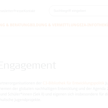
wsletter
Presse
Kontakt
NG & BERATUNG
BILDUNG & VERMITTLUNG
EZA-INFOTHEK
 Engagement
artnerorganisationen der
C3-Bibliothek für Entwicklungspolitik
J
Themen der globalen nachhaltigen Entwicklung und der Agenda 
 und Schüler*innen (Sek ll) und eigenen sich insbesondere für d
hulische Jugendprojekte.