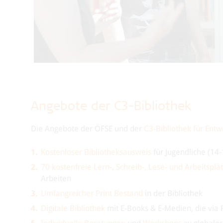
Angebote der C3-Bibliothek
Die Angebote der ÖFSE und der
C3-Bibliothek für Entwi
Kostenloser Bibliotheksausweis
für Jugendliche (14-
70 kostenfreie Lern-, Schreib-, Lese- und Arbeitsplä
Arbeiten
Umfangreicher Print Bestand
in der Bibliothek
Digitale Bibliothek
mit E-Books & E-Medien, die via 