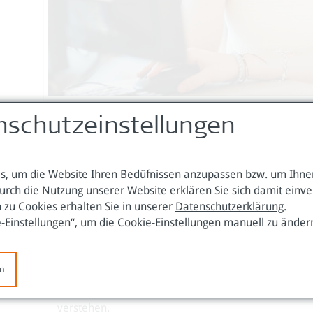
nschutzeinstellungen
Forschend Lernen für eine sozial
, um die Website Ihren Bedüfnissen anzupassen bzw. um Ihnen
Im Mittelpunkt stehen Methoden, die jungen Menschen
urch die Nutzung unserer Website erklären Sie sich damit einv
 zu Cookies erhalten Sie in unserer
Datenschutzerklärung
.
Dazu gehört
e-Einstellungen“, um die Cookie-Einstellungen manuell zu änder
Aus der Geschichte zu lernen, um zu verstehen, w
en
und Süden entstanden sind.
Eigene Vorurteile und Stereotype zu hinterfragen
verstehen.