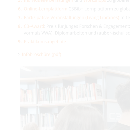
Individuelle Beratungen
und
Workshops
zu globaler
Online-Lernplattform
C3Bib+ Lernplattform zu globa
Partizipative Veranstaltungen (Living Libraries)
mit E
C3-Award
: Preis für Junges Forschen & Engagement
vormals VWA), Diplomarbeiten und (außer-)schulisc
Praktikumsangebote
>
Infobroschüre (pdf)