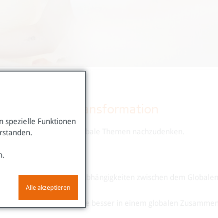
-ökologische Transformation
 spezielle Funktionen
 helfen, kritisch über globale Themen nachzudenken.
erstanden.
n.
ie Machtverhältnisse und Abhängigkeiten zwischen dem Globale
Alle akzeptieren
, um die eigene Lebensweise besser in einem globalen Zusamme