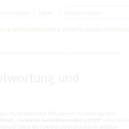
er
Presse
Kontakt
English
NG & BERATUNG
BILDUNG & VERMITTLUNG
EZA-INFOTHEK
ERNEHMENSVERANTWORTUNG UND MENSCHENRECHTE
ntwortung und
ges Thema öffentlicher Diskussionen, hat die Frage nach
hmen „Corporate Social Responsibility (CSR)“
in den letzte
ernationaler Ebene die zunehmende Bedeutung von globalen