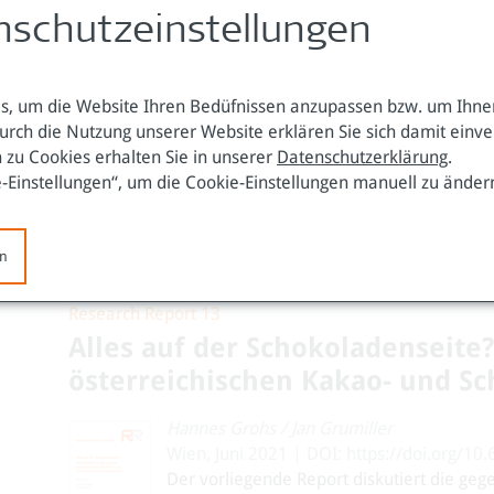
E-Mail:
w.raza@oefse.at
nschutzeinstellungen
›
mehr Information
, um die Website Ihren Bedüfnissen anzupassen bzw. um Ihnen
urch die Nutzung unserer Website erklären Sie sich damit einv
 zu Cookies erhalten Sie in unserer
Datenschutzerklärung
.
e-Einstellungen“, um die Cookie-Einstellungen manuell zu änder
Publikationen zum Thema:
en
Research Report 13
Alles auf der Schokoladenseite?
österreichischen Kakao- und S
Hannes Grohs
/
Jan Grumiller
Wien, Juni 2021 | DOI: https://doi.org/10
Der vorliegende Report diskutiert die geg