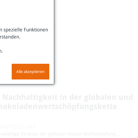
 spezielle Funktionen
erstanden.
n.
Alle akzeptieren
 Nachhaltigkeit in der globalen und
chokoladenwertschöpfungskette
.60637/2021-rr13
enwärtige Struktur der globalen Kakao Wertschöpfung ...