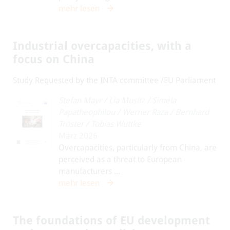
mehr lesen
Industrial overcapacities, with a
focus on China
Study Requested by the INTA committee /EU Parliament
Stefan Mayr
/
Lia Musitz
/
Simela
Papatheophilou
/
Werner Raza
/
Bernhard
Tröster
/
Tobias Wuttke
März 2026
Overcapacities, particularly from China, are
perceived as a threat to European
manufacturers ...
mehr lesen
The foundations of EU development