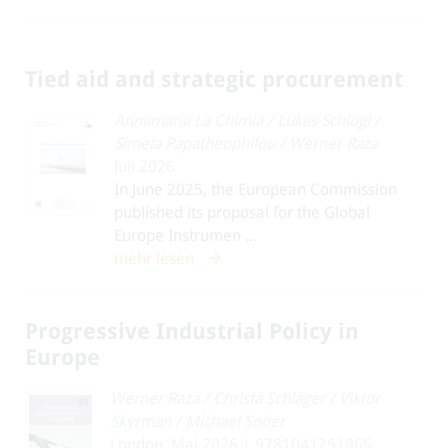
Tied aid and strategic procurement
Annamaria La Chimia
/
Lukas Schlögl
/
Simela Papatheophilou
/
Werner Raza
Juli 2026
In June 2025, the European Commission
published its proposal for the Global
Europe Instrumen ...
mehr lesen
Progressive Industrial Policy in
Europe
Werner Raza
/
Christa Schlager
/
Viktor
Skyrman
/
Michael Soder
London, Mai 2026 | 9781041251965