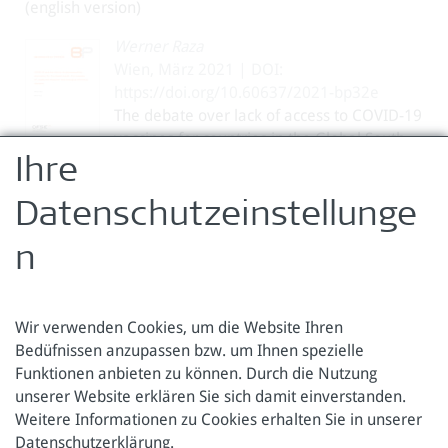
(english version)
Werner Raza
Wien, März 2021 | DOI:
https://doi.org/10.60637/2021-bp32e
The debate over lack of access to COVID-19
vaccines for countries in the Global South
joins ...
Ihre
mehr lesen
Datenschutzeinstellunge
1
2
3
4
5
n
Wir verwenden Cookies, um die Website Ihren
Bedüfnissen anzupassen bzw. um Ihnen spezielle
Funktionen anbieten zu können. Durch die Nutzung
Österreichische Forschungsstiftung für Internationale
unserer Website erklären Sie sich damit einverstanden.
Entwicklung
Weitere Informationen zu Cookies erhalten Sie in unserer
Datenschutzerklärung
.
Sensengasse 3
Tel.: +43 1 317 40 10