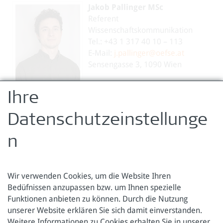
Jakob Pallinger MSc
Referent
Wissenschaftskommunikation
Tel.: +43 1 317 40 10 – 113
E-Mail:
j.pallinger@oefse.at
Sensengasse 3, 1090 Wien
Zuständig für
Ihre
Wissenschaftskommunikation und
Medienanfragen
Datenschutzeinstellunge
n
Wir verwenden Cookies, um die Website Ihren
Bedüfnissen anzupassen bzw. um Ihnen spezielle
Funktionen anbieten zu können. Durch die Nutzung
Österreichische Forschungsstiftung für Internationale
unserer Website erklären Sie sich damit einverstanden.
Entwicklung
Weitere Informationen zu Cookies erhalten Sie in unserer