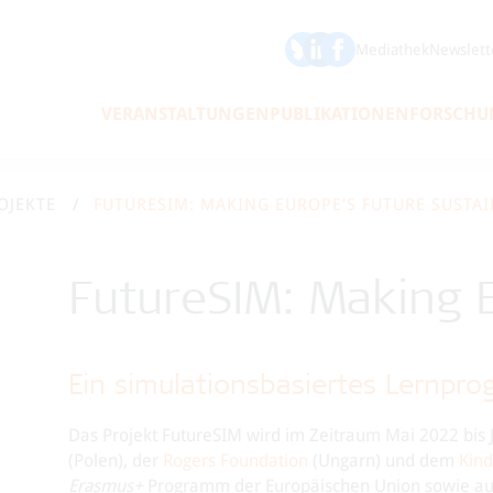
ÖFSE auf Bluesky
ÖFSE auf LinkedIn
Mediathek
Newslett
VERANSTALTUNGEN
PUBLIKATIONEN
FORSCHU
OJEKTE
FUTURESIM: MAKING EUROPE'S FUTURE SUSTAI
FutureSIM: Making E
Ein simulationsbasiertes Lernpro
Das Projekt FutureSIM wird im Zeitraum Mai 2022 bis 
(Polen), der
Rogers Foundation
(Ungarn) und dem
Kind
Erasmus+
Programm der Europäischen Union sowie aus