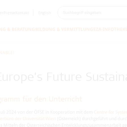
er
Presse
Kontakt
English
NG & BERATUNG
BILDUNG & VERMITTLUNG
EZA-INFOTHEK
NABLE!
urope's Future Sustain
gramm für den Unterricht
Juli 2024 von der ÖFSE in Kooperation mit dem
Centre for Syste
erbüro der Universität Wien
(Österreich) durchgeführt und durc
 Mitteln der Österreichischen Entwicklungszusammenarbeit gef