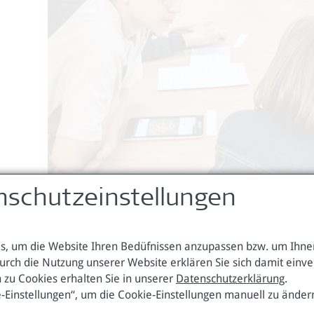
nschutzeinstellungen
, um die Website Ihren Bedüfnissen anzupassen bzw. um Ihnen
Engaging with sustainable transition worldwide - youth experience scie
urch die Nutzung unserer Website erklären Sie sich damit einv
 zu Cookies erhalten Sie in unserer
Datenschutzerklärung
.
e-Einstellungen“, um die Cookie-Einstellungen manuell zu änder