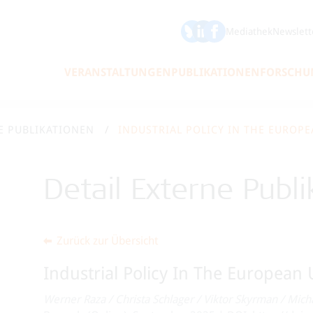
ÖFSE auf Bluesky
ÖFSE auf LinkedIn
Mediathek
Newslett
VERANSTALTUNGEN
PUBLIKATIONEN
FORSCHU
E PUBLIKATIONEN
INDUSTRIAL POLICY IN THE EUROP
Detail Externe Publi
Zurück zur Übersicht
Industrial Policy In The European
Werner Raza
/
Christa Schlager
/
Viktor Skyrman
/
Mich