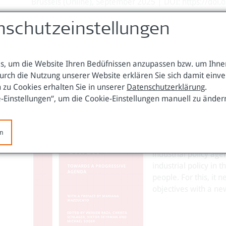
Brussels (Online), September 2025 | DOI: https://doi
nschutzeinstellungen
Download (pdf / 2 MB)
, um die Website Ihren Bedüfnissen anzupassen bzw. um Ihnen
Industrial policy ha
urch die Nutzung unserer Website erklären Sie sich damit einv
a variety of authors
 zu Cookies erhalten Sie in unserer
Datenschutzerklärung
.
implementing industri
e-Einstellungen“, um die Cookie-Einstellungen manuell zu änder
The analyses tackle 
identify institutiona
en
macrofinancial frame
industrial policy ag
industrial policy in
people. For this, it
objectives with a ne