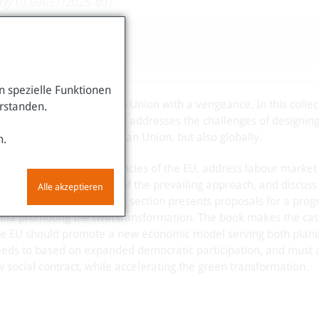
.org/10.60637/2025-b01
 spezielle Funktionen
s returned to the European Union with a vengeance. In this colle
erstanden.
 with different background addresses the challenges of designin
al policies in the European Union, but also globally.
n.
critical external dependencies of the EU, address labour market
l and governance deficits of the prevailing approach, and discuss
Alle akzeptieren
work of the EU. The final section presents proposals for a prog
enda promoting the twin transformation. The book makes the cas
 the EU should promote a new economic model serving both plan
 needs to based on expanded democratic participation, and must a
w social contract, while accelerating the green transformation.