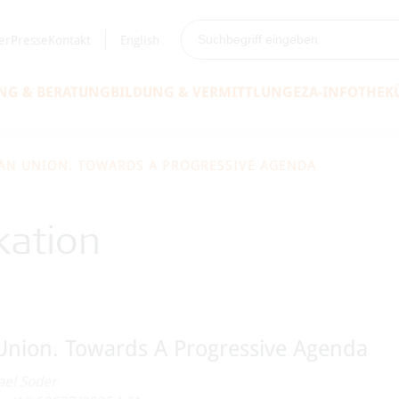
er
Presse
Kontakt
English
NG & BERATUNG
BILDUNG & VERMITTLUNG
EZA-INFOTHEK
EAN UNION. TOWARDS A PROGRESSIVE AGENDA
kation
 Union. Towards A Progressive Agenda
ael Soder