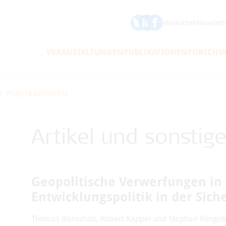
ÖFSE auf Bluesky
ÖFSE auf LinkedIn
Mediathek
Newslett
VERANSTALTUNGEN
PUBLIKATIONEN
FORSCHU
E PUBLIKATIONEN
Artikel und sonstig
Geopolitische Verwerfungen in 
Entwicklungspolitik in der Siche
Thomas Bonschab, Robert Kappel und Stephan Klingebiel