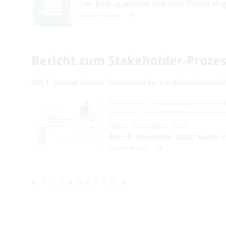
Der Beitrag widmet sich dem Thema Ungl
mehr lesen
Bericht zum Stakeholder-Prozes
APCC Special Report: Strukturen für ein klimafreundli
Willi Haas
/
Paula Bethge
/
Hanna
Omann
/
Karin Küblböck
/
Andre
Wien, Dezember 2022
Am 28. November 2022 wurde der 
mehr lesen
1
2
3
4
5
6
7
8
9