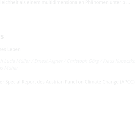
eichheit als einem multidimensionalen Phänomen unter b ...
s
ches Leben
h Lucia Müller
/
Ernest Aigner
/
Christoph Görg
/
Klaus Kubeczk
as Muhar
Special Report des Austrian Panel on Climate Change (APCC) "