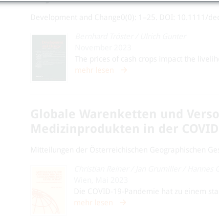
Development and Change0(0): 1–25. DOI: 10.1111/de
Bernhard Tröster
/
Ulrich Gunter
November 2023
The prices of cash crops impact the liveli
mehr lesen
Globale Warenketten und Verso
Medizinprodukten in der COVI
Mitteilungen der Österreichischen Geographischen Gesel
Christian Reiner
/
Jan Grumiller
/
Hannes 
Wien, Mai 2023
Die COVID-19-Pandemie hat zu einem star
mehr lesen