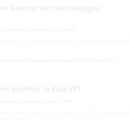
im Kontext der Nachhaltigen
in Österreich, Kapitel 8, pp. 407-468
Damyanovic
/
Friedrich Hinterberger
/
Andreas Koch
/
Michael O
nersetzbare Ökosystemleistungen für die Gesellschaft, ...
nt promise in dual VET
Education, Volume 54, Issue 2, 2024
/
Margarita Langthaler
/
Oscar Valiente
/
Ralf Hermann
/
Jasmin
ardo Calderón