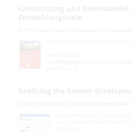
Landnutzung und Klimawandel 
Entwicklungsziele
In: APCC Special Report: Landnutzung und Klimawandel 
Georg Gratzer
/
Kyoko Shinozaki
/
Doris 
al.
Wien, Mai 2024
Landökosysteme erbringen verschiedene u
mehr lesen
Realising the human developme
Compare: A Journal of Comparative and International 
Ellen Vanderhoven
/
Clara Fontdevila
/
Sadaf Sethwala
/
Saikat Maitra
/
Edu
März 2024