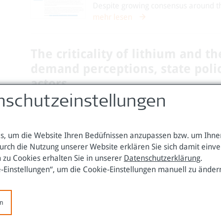
Despite growing consensus around the 
mehr lesen
The criticality of lithium and t
demand perceptions, state polic
actors
nschutzeinstellungen
The Extractive Industries and Society, Volume 17
Aleksandra Natalia Wojewska
/
Cornelia St
, um die Website Ihren Bedüfnissen anzupassen bzw. um Ihnen
Jänner 2024
urch die Nutzung unserer Website erklären Sie sich damit einv
The prices of cash crops impact the liveli
 zu Cookies erhalten Sie in unserer
Datenschutzerklärung
.
mehr lesen
e-Einstellungen“, um die Cookie-Einstellungen manuell zu änder
The Financialization of Coffee,
en
Physical Actors