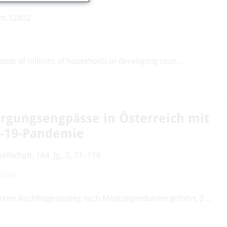
ch.12802
hoods of millions of households in developing coun ...
rgungsengpässe in Österreich mit
D-19-Pandemie
lschaft, 164. Jg., S. 71–110
Grohs
ken Nachfrageanstieg nach Medizinprodukten geführt. Z ...