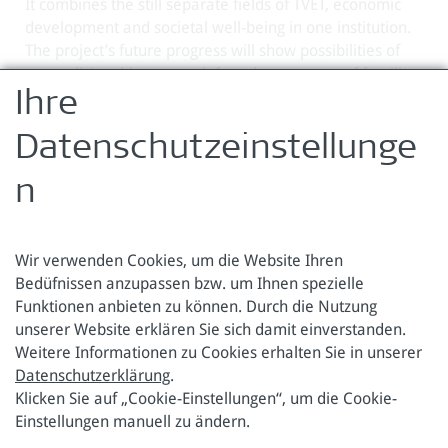
It combines the still separate fields of TVET, economic
development and societal well-being in one institution.
The project’s future progress will show possibilities of
generalising this approach for other contexts of fragility
and crisis.
Ihre
Zurück zur Übersicht
Datenschutzeinstellunge
n
Wir verwenden Cookies, um die Website Ihren
Bedüfnissen anzupassen bzw. um Ihnen spezielle
Funktionen anbieten zu können. Durch die Nutzung
Österreichische Forschungsstiftung für Internationale
unserer Website erklären Sie sich damit einverstanden.
Entwicklung
Weitere Informationen zu Cookies erhalten Sie in unserer
Datenschutzerklärung
.
Sensengasse 3
Tel.: +43 1 317 40 10
Klicken Sie auf „Cookie-Einstellungen“, um die Cookie-
1090 Wien
E-Mail:
office@oefse.at
Einstellungen manuell zu ändern.