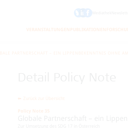
ÖFSE auf Bluesky
ÖFSE auf LinkedIn
Mediathek
Newslett
VERANSTALTUNGEN
PUBLIKATIONEN
FORSCHU
BALE PARTNERSCHAFT – EIN LIPPENBEKENNTNIS OHNE A
Detail Policy Note
Zurück zur Übersicht
Policy Note 35
Globale Partnerschaft – ein Lipp
Zur Umsetzung des SDG 17 in Österreich