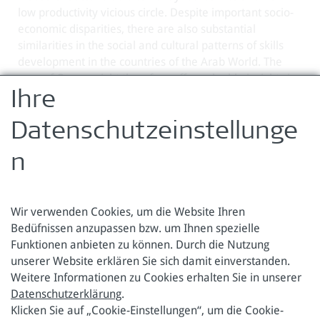
low productivity vicious circle. Despite important socio-
economic disparities, there are also substantial
similarities in the social and cultural patterns of skills
development in the countries of the Arab World. The
case of Oman might therefore offer valuable insights in
a regional perspective.
Ihre
Zurück zur Übersicht
Datenschutzeinstellunge
n
Wir verwenden Cookies, um die Website Ihren
Bedüfnissen anzupassen bzw. um Ihnen spezielle
Funktionen anbieten zu können. Durch die Nutzung
Österreichische Forschungsstiftung für Internationale
unserer Website erklären Sie sich damit einverstanden.
Entwicklung
Weitere Informationen zu Cookies erhalten Sie in unserer
Datenschutzerklärung
.
Sensengasse 3
Tel.: +43 1 317 40 10
Klicken Sie auf „Cookie-Einstellungen“, um die Cookie-
1090 Wien
E-Mail:
office@oefse.at