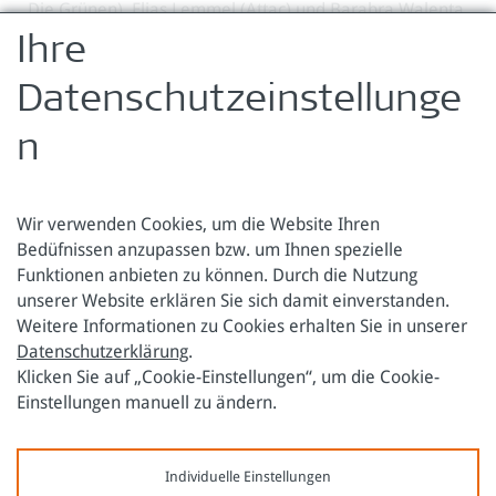
Die Grünen), Elias Lemmel (Attac) und Barabra Walenta
(Teach For Austria) statt.
Ihre
>
Fotogalerie: Vienna City Labs 2025
Datenschutzeinstellunge
zurück zur Übersicht
n
Wir verwenden Cookies, um die Website Ihren
Bedüfnissen anzupassen bzw. um Ihnen spezielle
Funktionen anbieten zu können. Durch die Nutzung
Österreichische Forschungsstiftung für Internationale
unserer Website erklären Sie sich damit einverstanden.
Entwicklung
Weitere Informationen zu Cookies erhalten Sie in unserer
Datenschutzerklärung
.
Sensengasse 3
Tel.: +43 1 317 40 10
Klicken Sie auf „Cookie-Einstellungen“, um die Cookie-
1090 Wien
E-Mail:
office@oefse.at
Einstellungen manuell zu ändern.
Datenschutzerklärung
Impressum
Individuelle Einstellungen