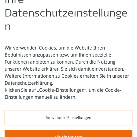
Ihre
Weitere Informationen unter:
www.klima-dialog.at
Datenschutzeinstellunge
zurück zur Übersicht
n
Wir verwenden Cookies, um die Website Ihren
Bedüfnissen anzupassen bzw. um Ihnen spezielle
Funktionen anbieten zu können. Durch die Nutzung
Österreichische Forschungsstiftung für Internationale
unserer Website erklären Sie sich damit einverstanden.
Entwicklung
Weitere Informationen zu Cookies erhalten Sie in unserer
Datenschutzerklärung
.
Sensengasse 3
Tel.: +43 1 317 40 10
Klicken Sie auf „Cookie-Einstellungen“, um die Cookie-
1090 Wien
E-Mail:
office@oefse.at
Einstellungen manuell zu ändern.
Datenschutzerklärung
Impressum
Individuelle Einstellungen