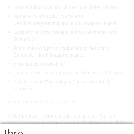
Karin Küblböck (ÖFSE): Klimaschutz global denken
Isabella Szukits (WIDE Netzwerk):
Geschlechtergerechtigkeit und Klimagerechtigkeit
Lucia Muriel (Psychologin): Klima Dekolonial und
Solidarisch
Illona Otto (Wegener Institut Graz): Nationale
Dimension der Klimagerechtigkeit
Anna Larcher (Volkshilfe)
Ursula Fatima Kowanda-Yassin (Klimakrise & Islam)
Natalia Hecht (Psychologin, Community Artist,
Trainerin)
>
Einladung und Programm (pdf)
> Ob für einzelne Module oder den ganzen Tag, wir
bitten Sie um eine Anmeldung
bis 13. November 2023
:
Zur Online-Anmeldung