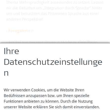
Thema Mehrsprachigkeit auseinander zu setzen. Lassen
wir die Debatten um „Integration durch Sprache“ hinter
uns und betrachten das Phänomen Sprache aus einer
anderen Perspektive!
›
Fotogalerie
›
Artikel zur Veranstaltung
(Andreas Klein/Paulo
Freire Zentrum)
Ihre
›
C3-Radio zum Poetry Slam
Datenschutzeinstellunge
zurück zur Übersicht
n
Wir verwenden Cookies, um die Website Ihren
Bedüfnissen anzupassen bzw. um Ihnen spezielle
Funktionen anbieten zu können. Durch die Nutzung
Österreichische Forschungsstiftung für Internationale
unserer Website erklären Sie sich damit einverstanden.
Entwicklung