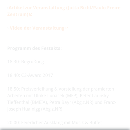
›
Artikel zur Veranstaltung (Jutta Bichl/Paulo Freire
Zentrum)
›
Video der Veranstaltung
Programm des Festakts:
18.30: Begrüßung
18.40: C3-Award 2017
18.50: Preisverleihung & Vorstellung der prämierten
Arbeiten mit Ulrike Lunacek (MEP), Peter Launsky-
Tieffenthal (BMEIA), Petra Bayr (Abg.z.NR) und Franz-
Joseph Huainigg (Abg.z.NR)
20.00: Feierlicher Ausklang mit Musik & Buffet