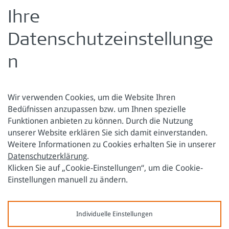
Moderation: Anna-Katharina Laggner (ORF)
Ihre
Musik:
Satuo
Datenschutzeinstellunge
zurück zur Übersicht
n
Wir verwenden Cookies, um die Website Ihren
Bedüfnissen anzupassen bzw. um Ihnen spezielle
Funktionen anbieten zu können. Durch die Nutzung
Österreichische Forschungsstiftung für Internationale
unserer Website erklären Sie sich damit einverstanden.
Entwicklung
Weitere Informationen zu Cookies erhalten Sie in unserer
Datenschutzerklärung
.
Sensengasse 3
Tel.: +43 1 317 40 10
Klicken Sie auf „Cookie-Einstellungen“, um die Cookie-
1090 Wien
E-Mail:
office@oefse.at
Einstellungen manuell zu ändern.
Datenschutzerklärung
Impressum
Individuelle Einstellungen