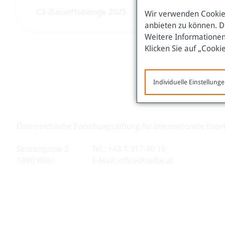
Wir verwenden Cookies
C3-Zukunftsdialoge 2025
anbieten zu können. D
Weitere Informationen
Klicken Sie auf „Cooki
Individuelle Einstellung
Österreichische Forschungsstiftung für Internationale Entw
Sensengasse 3
Tel.: +43 1 317 40 10
1090 Wien
E-Mail:
office@oefse.at