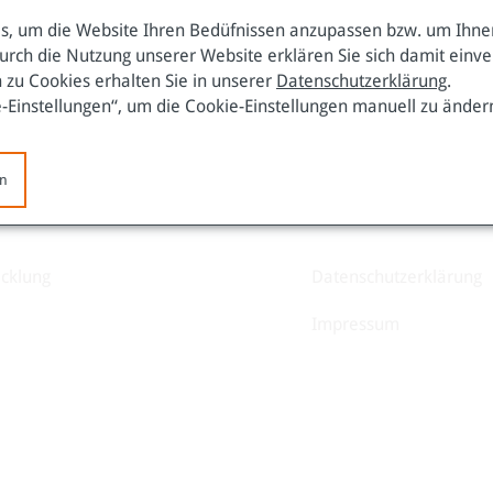
Flucht weltweit: Kreativworkshop m
, um die Website Ihren Bedüfnissen anzupassen bzw. um Ihnen
urch die Nutzung unserer Website erklären Sie sich damit einv
Nähere Infos folgen
 zu Cookies erhalten Sie in unserer
Datenschutzerklärung
.
e-Einstellungen“, um die Cookie-Einstellungen manuell zu änder
zurück zur Übersicht
en
icklung
Datenschutzerklärung
Impressum