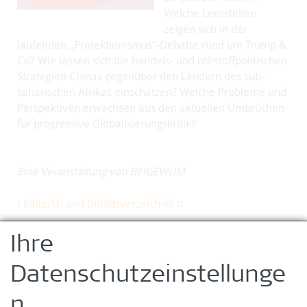
Welche Leerstellen
zeigen sich in der
laufenden „Protektionismus“-Debatte rund um Trump &
Co? Wie lassen sich die handels- und rohstoffpolitischen
Strategien Chinas gegenüber den Ländern des sub-
saharischen Afrikas einschätzen? Welche Probleme und
Perspektiven erwachsen aus den aktuellen Umbrüchen
für progressive Globalisierungskritik?
Eine Veranstaltung von BEIGEWUM
›
Editorial und Inhaltsverzeichnis
Ihre
Datenschutzeinstellunge
zurück zur Übersicht
n