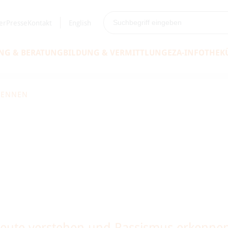
er
Presse
Kontakt
English
NG & BERATUNG
BILDUNG & VERMITTLUNG
EZA-INFOTHEK
KENNEN
Heute verstehen und Rassismus erkenne