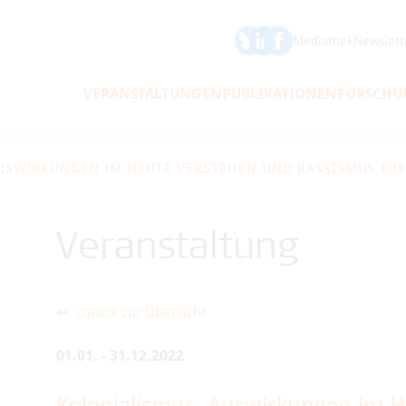
ÖFSE auf Bluesky
ÖFSE auf LinkedIn
Mediathek
Newslett
VERANSTALTUNGEN
PUBLIKATIONEN
FORSCHU
AUSWIRKUNGEN IM HEUTE VERSTEHEN UND RASSISMUS ER
Veranstaltung
zurück zur Übersicht
01.01.
-
31.12.2022
Kolonialismus. Auswirkungen im 