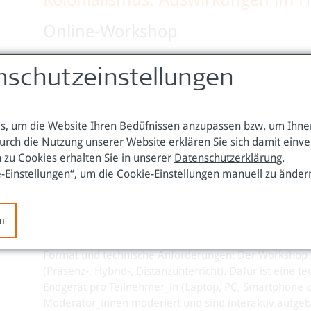
Online-Workshop
Interaktiver Online-Workshop mit Live-Moderation für
nschutzeinstellungen
Termin nach Vereinba
, um die Website Ihren Bedüfnissen anzupassen bzw. um Ihnen
Welche Spuren von Ko
urch die Nutzung unserer Website erklären Sie sich damit einv
rassismuskritisch? Wi
 zu Cookies erhalten Sie in unserer
Datenschutzerklärung
.
Medienberichterstatt
e-Einstellungen“, um die Cookie-Einstellungen manuell zu änder
Zivilgesellschaft? De
Die Teilnehmer_innen
kennen. Sie erarbeit
en
können Rassismen in Medien erkennen und wissen über
Gesellschaft.
Format und technische Anforderungen: Der Workshop is
(Präsenz-, Hybrid-, Distanzunterricht). Dafür ist eine 
Endgerät pro Teilnehmer_in (Laptop, PC, Smartphone 
Moderator_innen moderiert und sind interaktiv aufgeb