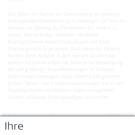
Das Gebot der Stunde zur Überwindung der globalen
Bildungsungleichheitskrise kann deswegen nur sein, das
Konzept von Bildung als öffentlichem Gut zentral zu
setzen. Das bedeutet, resiliente öffentliche
Bildungssysteme (wieder)aufzubauen und diese
chancengerecht zu gestalten. Auch wenn der Globale
Norden diese Aufgabe in den eigenen Ländern bei
weitem noch nicht erfüllt hat, kann er zur Bewältigung
der viel größeren Herausforderungen im Globalen
Süden einiges beitragen. Nicht zuletzt durch gerechte
globale Steuer- und Schuldenregulierungen, die es den
Staatshaushalten im Globalen Süden ermöglichen
würden, adäquate Bildungsbudgets zu erstellen.
in
Dr.
Margarita Langthaler, Senior Researcher (ÖFSE)
Arbeitsschwerpunkte: Bildungsstrategien in der EZA,
Ihre
Berufliche Bildung und Skills Development, Bildung und