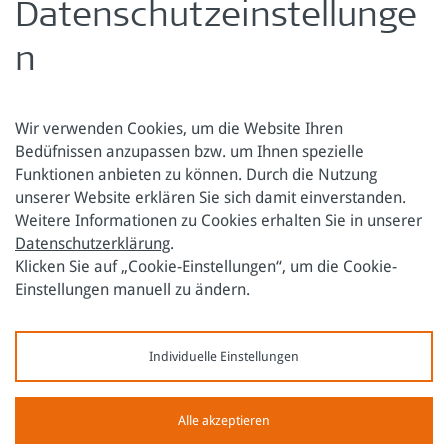
die Sustainable Development Goals (SDGs),
Datenschutzeinstellunge
Entwicklungsforschung in Österreich
›
mehr Informationen zu Margarita Langthaler
n
Wir verwenden Cookies, um die Website Ihren
Bedüfnissen anzupassen bzw. um Ihnen spezielle
Funktionen anbieten zu können. Durch die Nutzung
Österreichische Forschungsstiftung für Internationale
unserer Website erklären Sie sich damit einverstanden.
Entwicklung
Weitere Informationen zu Cookies erhalten Sie in unserer
Datenschutzerklärung
.
Sensengasse 3
Tel.: +43 1 317 40 10
Klicken Sie auf „Cookie-Einstellungen“, um die Cookie-
1090 Wien
E-Mail:
office@oefse.at
Einstellungen manuell zu ändern.
Datenschutzerklärung
Impressum
Individuelle Einstellungen
Alle akzeptieren