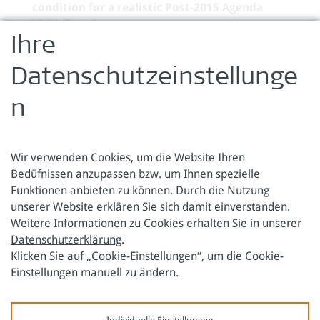
condition for a realistic Post-2015 Agenda
Ulrich Brand
...
Download pdf
Ihre
Zurück zur Übersicht
Datenschutzeinstellunge
n
Wir verwenden Cookies, um die Website Ihren
Bedüfnissen anzupassen bzw. um Ihnen spezielle
Funktionen anbieten zu können. Durch die Nutzung
Österreichische Forschungsstiftung für Internationale
unserer Website erklären Sie sich damit einverstanden.
Entwicklung
Weitere Informationen zu Cookies erhalten Sie in unserer
Datenschutzerklärung
.
Sensengasse 3
Tel.: +43 1 317 40 10
Klicken Sie auf „Cookie-Einstellungen“, um die Cookie-
1090 Wien
E-Mail:
office@oefse.at
Einstellungen manuell zu ändern.
Datenschutzerklärung
Impressum