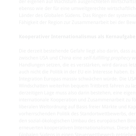
der eigenen auf Wachstum ausgerichteten Wirtschaftss
ebenso wie der für eine umweltgerechte wirtschaftlic
Länder des Globalen Südens. Das Ringen der systemisch
Fähigkeit der Region zur Zusammenarbeit bei der Be
Kooperativer Internationalismus als Kernaufgabe
Die derzeit bestehende Gefahr liegt also darin, dass 
zwischen USA und China eine
self-fulfilling prophecy
wi
Handlungen setzen, die es verstärken, wird daraus let
auch nicht die Politik in der EU ein Interesse haben. 
Integration Europas massiv schwächen würde. Die USA 
Windschatten weiterhin bequem Trittbrett fahren zu la
derzeitigen Lage muss also darin bestehen, eine eigens
internationale Kooperation und Zusammenarbeit zu för
liberalen Weltordnung auf Basis freier Märkte und Kap
vorherrschenden Politik des Standortwettbewerbs, der
den sozial-ökologischen Umbau des europäischen Binn
erneuerten kooperativen Internationalismus. Diese Pol
Globalen Südens in einen Steuerwettbewerb getrieben 