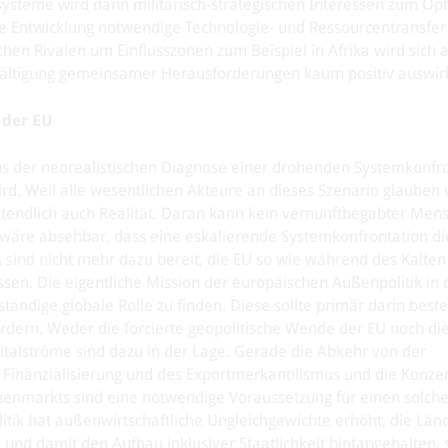
ysteme wird dann militärisch-strategischen Interessen zum Opfe
he Entwicklung notwendige Technologie- und Ressourcentransfer 
en Rivalen um Einflusszonen zum Beispiel in Afrika wird sich a
wältigung gemeinsamer Herausforderungen kaum positiv auswir
 der EU
aus der neorealistischen Diagnose einer drohenden Systemkonfr
rd. Weil alle wesentlichen Akteure an dieses Szenario glauben
ztendlich auch Realität. Daran kann kein vernunftbegabter Men
Es wäre absehbar, dass eine eskalierende Systemkonfrontation die
sind nicht mehr dazu bereit, die EU so wie während des Kalten
ssen. Die eigentliche Mission der europäischen Außenpolitik in 
tändige globale Rolle zu finden. Diese sollte primär darin best
dern. Weder die forcierte geopolitische Wende der EU noch die
italströme sind dazu in der Lage. Gerade die Abkehr von der
 Finanzialisierung und des Exportmerkantilismus und die Konzen
enmarkts sind eine notwendige Voraussetzung für einen solche
itik hat außenwirtschaftliche Ungleichgewichte erhöht, die Län
und damit den Aufbau inklusiver Staatlichkeit hintangehalten, 