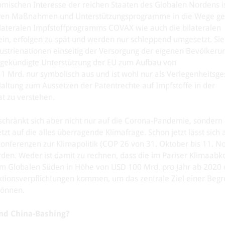
schen Interesse der reichen Staaten des Globalen Nordens ist
aren Maßnahmen und Unterstützungsprogramme in die Wege gel
ilateralen Impfstoffprogramms COVAX wie auch die bilateralen
ein, erfolgen zu spät und werden nur schleppend umgesetzt. Si
ustrienationen einseitig der Versorgung der eigenen Bevölkeru
angekündigte Unterstützung der EU zum Aufbau von
 1 Mrd. nur symbolisch aus und ist wohl nur als Verlegenheitsge
Haltung zum Aussetzen der Patentrechte auf Impfstoffe in der
t zu verstehen.
schränkt sich aber nicht nur auf die Corona-Pandemie, sondern 
etzt auf die alles überragende Klimafrage. Schon jetzt lässt sich
onferenzen zur Klimapolitik (COP 26 von 31. Oktober bis 11. 
rden. Weder ist damit zu rechnen, dass die im Pariser Klimaa
 im Globalen Süden in Höhe von USD 100 Mrd. pro Jahr ab 2020 
ktionsverpflichtungen kommen, um das zentrale Ziel einer Beg
können.
und China-Bashing?