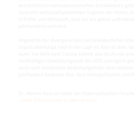
beträchtlichen makroökonomischen Instabilitäten gefü
zentralen wirtschaftspolitischen Dogmen der letzten 3
in Politik und Wirtschaft, dass nur ein geeint auftret
Jahrhunderts sein wird.
Angesichts der divergierenden nationalstaatlichen Inter
Impuls überhaupt noch in der Lage ist. Klar ist aber,
kann. Die Welt nach Corona könnte also leicht von ein
nachhaltigen Entwicklungsziele bis 2030 unmöglich gew
auch noch militärische Bedrohungsbilder dazu kommen. F
Jahrhundert bedeutet dies, dass klimapolitisches un
Dr. Werner Raza ist Leiter der Österreichischen Forsch
›
mehr Infomationen zu Werner Raza