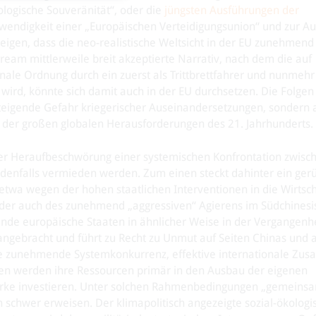
logische Souveränität“, oder die
jüngsten Ausführungen der
wendigkeit einer „Europäischen Verteidigungsunion“ und zur Au
 zeigen, dass die neo-realistische Weltsicht in der EU zunehmen
eam mittlerweile breit akzeptierte Narrativ, nach dem die auf
ale Ordnung durch ein zuerst als Trittbrettfahrer und nunmehr 
ird, könnte sich damit auch in der EU durchsetzen. Die Folge
 steigende Gefahr kriegerischer Auseinandersetzungen, sondern 
g der großen globalen Herausforderungen des 21. Jahrhunderts.
der Heraufbeschwörung einer systemischen Konfrontation zwis
enfalls vermieden werden. Zum einen steckt dahinter ein gerü
twa wegen der hohen staatlichen Interventionen in die Wirtsch
 oder auch des zunehmend „aggressiven“ Agierens im Südchines
rende europäische Staaten in ähnlicher Weise in der Vergangenh
nangebracht und führt zu Recht zu Unmut auf Seiten Chinas und 
e zunehmende Systemkonkurrenz, effektive internationale Zu
en werden ihre Ressourcen primär in den Ausbau der eigenen
 Stärke investieren. Unter solchen Rahmenbedingungen „gemeins
ich schwer erweisen. Der klimapolitisch angezeigte sozial-ökolo