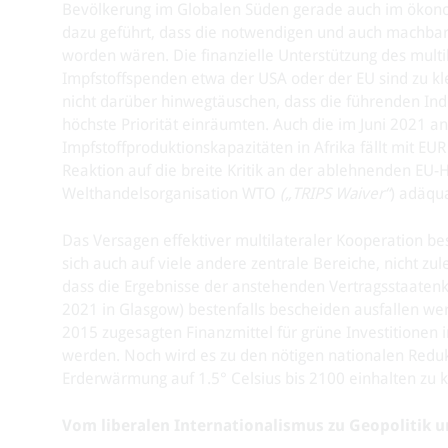
Bevölkerung im Globalen Süden gerade auch im ökonomi
dazu geführt, dass die notwendigen und auch machb
worden wären. Die finanzielle Unterstützung des mult
Impfstoffspenden etwa der USA oder der EU sind zu kl
nicht darüber hinwegtäuschen, dass die führenden Ind
höchste Priorität einräumten. Auch die im Juni 2021 
Impfstoffproduktionskapazitäten in Afrika fällt mit EUR
Reaktion auf die breite Kritik an der ablehnenden EU-
Welthandelsorganisation WTO
(„TRIPS Waiver“
) adäqua
Das Versagen effektiver multilateraler Kooperation be
sich auch auf viele andere zentrale Bereiche, nicht zul
dass die Ergebnisse der anstehenden Vertragsstaatenk
2021 in Glasgow) bestenfalls bescheiden ausfallen we
2015 zugesagten Finanzmittel für grüne Investitionen
werden. Noch wird es zu den nötigen nationalen Redu
Erderwärmung auf 1.5° Celsius bis 2100 einhalten zu 
Vom liberalen Internationalismus zu Geopolitik 