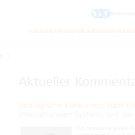
ÖFSE auf Bluesky
ÖFSE auf LinkedIn
Mediathek
Ne
VERANSTALTUNGEN
PUBLIKATIONEN
FORSCHU
AR
Aktueller Komment
Strategische Konkurrenz statt Ko
internationalen Systems und der 
Sich zuspitzende globale P