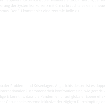
r hauptverantwortlich ist die neoliberale Globalisierung der let
rcierung der Systemkonkurrenz mit China bräuchte es einen neu
ismus. Der EU kommt hier eine zentrale Rolle zu.
ler Problem- und Krisenlagen. Angesichts dessen ist es doppel
internationaler Zusammenarbeit konfrontiert sind, wie gerade 
ge Erkenntnis, dass die Pandemie nur auf globaler Ebene effek
der Gesundheitssysteme inklusive der zügigen Durchimpfung d