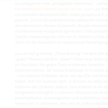
zu Schlagworten wie „strategische Autonomie“, „techno
Kommissionspräsidentin Ursula von der Leyen
zur Not
von schnellen Reaktionskräften (
battle groups
) u.ä.m.
gewinnt. Das im US-amerikanischen politischen Mainstr
demokratischen Werten basierende liberale internation
machtbewusster Antagonist agierendes China bedroht w
Zweifel schwerwiegend, nicht nur im Hinblick auf die
allem für die Aussichten zur kooperativen Bewältigun
Das um sich greifende „China-Bashing“ mit dem Ziel 
„guten“ Westen und dem „bösen“ China muss daher jed
an Heuchelei: Die gegen China erhobenen Vorwürfe – e
Importprotektion, der Industriespionage im Ausland,
– sind allesamt Praktiken, derer sich die USA und füh
haben. Hier mit zweierlei Maß zu messen, ist völlig u
Nationen des Globalen Südens. Zum anderen droht di
weitgehend unmöglich zu machen. Geopolitische Rival
wirtschaftlichen, technologischen und militärischen
Interessen“ zu definieren, wird sich als außerordentl