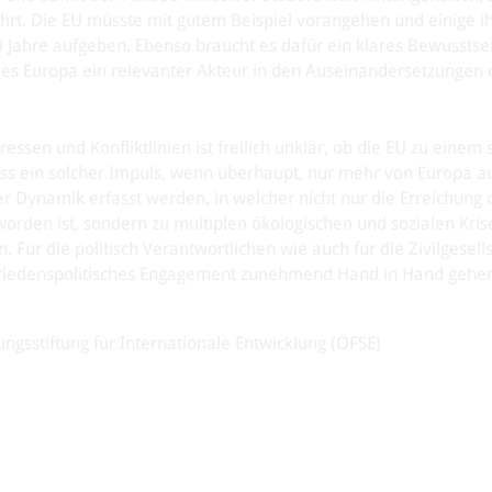
hrt. Die EU müsste mit gutem Beispiel vorangehen und einige i
0 Jahre aufgeben. Ebenso braucht es dafür ein klares Bewusstsei
endes Europa ein relevanter Akteur in den Auseinandersetzungen 
essen und Konfliktlinien ist freilich unklar, ob die EU zu einem 
 dass ein solcher Impuls, wenn überhaupt, nur mehr von Europa 
er Dynamik erfasst werden, in welcher nicht nur die Erreichung 
orden ist, sondern zu multiplen ökologischen und sozialen Kri
ür die politisch Verantwortlichen wie auch für die Zivilgesells
d friedenspolitisches Engagement zunehmend Hand in Hand gehe
ungsstiftung für Internationale Entwicklung (ÖFSE)