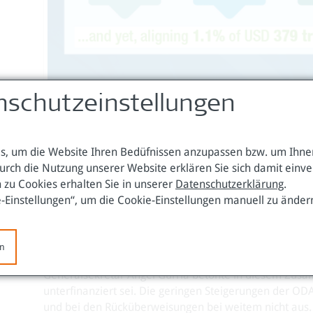
nschutzeinstellungen
Quelle: OECD:
www.oecd.org/development/global-outl
, um die Website Ihren Bedüfnissen anzupassen bzw. um Ihnen
urch die Nutzung unserer Website erklären Sie sich damit einv
ODA – krisenresistent, aber zu wenig
 zu Cookies erhalten Sie in unserer
Datenschutzerklärung
.
e-Einstellungen“, um die Cookie-Einstellungen manuell zu änder
Die neuen DAC-Daten für das vergangene Jahr zeigen zw
jedoch sind die Leistungen insgesamt – angesichts der
gering. Die gesamte öffentliche Entwicklungszusammen
en
den von diesen mobilisierten Geldern zur Überwindun
Generalsekretär Angel Gurría betonte in diesem Zu
unterfinanziert sei. Die geringen Steigerungen der OD
und bei den Rücküberweisungen bei weitem nicht aus.