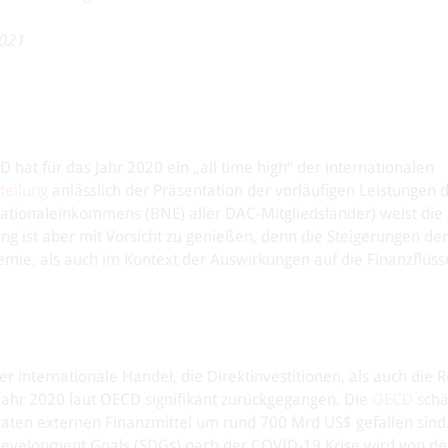
2021
at für das Jahr 2020 ein „all time high“ der internationalen
teilung
anlässlich der Präsentation der vorläufigen Leistungen 
tionaleinkommens (BNE) aller DAC-Mitgliedsländer) weist die S
g ist aber mit Vorsicht zu genießen, denn die Steigerungen de
mie, als auch im Kontext der Auswirkungen auf die Finanzflüss
 internationale Handel, die Direktinvestitionen, als auch die 
Jahr 2020 laut OECD signifikant zurückgegangen. Die
OECD
schä
ten externen Finanzmittel um rund 700 Mrd US$ gefallen sind
 Development Goals (SDGs) nach der COVID-19 Krise wird von d