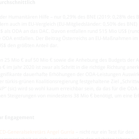
rchschnittlich
 der Humanitären Hilfe – nur 0,29% des BNE (2019: 0,28% des 
dern auch im EU-Vergleich (EU-Mitgliedsländer: 0,50% des BNE)
$ als ODA an das DAC. Davon entfallen rund 515 Mio US$ (run
le ODA entfallen. Der Beitrag Österreichs an EU-Maßnahmen im
S$ den größten Anteil dar.
n 25 Mio € auf 50 Mio € sowie die Anhebung des Budgets der A
im Jahr 2020 ist zwar als Schritt in die richtige Richtung aner
 signifikante dauerhafte Erhöhungen der ODA-Leistungen Auswir
r türkis-grünen Koalitionsregierung festgehaltene Ziel „Schritt
P“ (sic) wird so wohl kaum erreichbar sein, da das für die ODA
en Steigerungen von mindestens 38 Mio € benötigt, um eine E
hr Engagement
CD-Generalsekretärs Angel Gurría
– nicht nur ein Test für den