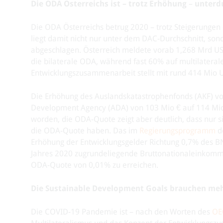
Die ODA Österreichs ist – trotz Erhöhung
–
unterdu
Die ODA Österreichs betrug 2020 – trotz Steigerungen
liegt damit nicht nur unter dem DAC-Durchschnitt, son
abgeschlagen. Österreich meldete vorab 1,268 Mrd US
die bilaterale ODA, während fast 60% auf multilatera
Entwicklungszusammenarbeit stellt mit rund 414 Mio U
Die Erhöhung des Auslandskatastrophenfonds (AKF) vo
Development Agency (ADA) von 103 Mio € auf 114 Mio € 
worden, die ODA-Quote zeigt aber deutlich, dass nur
die ODA-Quote haben. Das im
Regierungsprogramm
de
Erhöhung der Entwicklungsgelder Richtung 0,7% des BN
Jahres 2020 zugrundeliegende Bruttonationaleinkomm
ODA-Quote von 0,01% zu erreichen.
Die Sustainable Development Goals brauchen me
Die COVID-19 Pandemie ist – nach den Worten des
OE