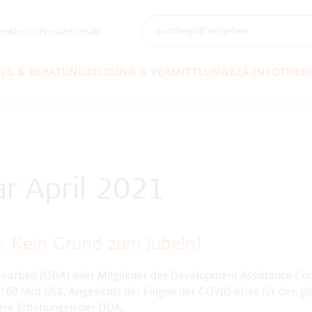
wsletter
Presse
Kontakt
NG & BERATUNG
BILDUNG & VERMITTLUNG
EZA-INFOTHEK
r April 2021
. Kein Grund zum Jubeln!
narbeit (ODA) aller Mitglieder des Development Assistance C
160 Mrd US$. Angesichts der Folgen der COVID-Krise für den gl
tere Erhöhungen der ODA.