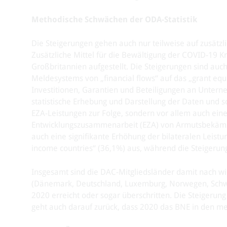
Methodische Schwächen der ODA-Statistik
Die Steigerungen gehen auch nur teilweise auf zusätz
Zusätzliche Mittel für die Bewältigung der COVID-19 K
Großbritannien aufgestellt. Die Steigerungen sind auc
Meldesystems von „financial flows“ auf das „grant eq
Investitionen, Garantien und Beteiligungen an Unter
statistische Erhebung und Darstellung der Daten und so
EZA-Leistungen zur Folge, sondern vor allem auch eine
Entwicklungszusammenarbeit (EZA) von Armutsbekämpf
auch eine signifikante Erhöhung der bilateralen Leist
income countries“ (36,1%) aus, während die Steigerung
Insgesamt sind die DAC-Mitgliedsländer damit nach wie
(Dänemark, Deutschland, Luxemburg, Norwegen, Schw
2020 erreicht oder sogar überschritten. Die Steigeru
geht auch darauf zurück, dass 2020 das BNE in den m