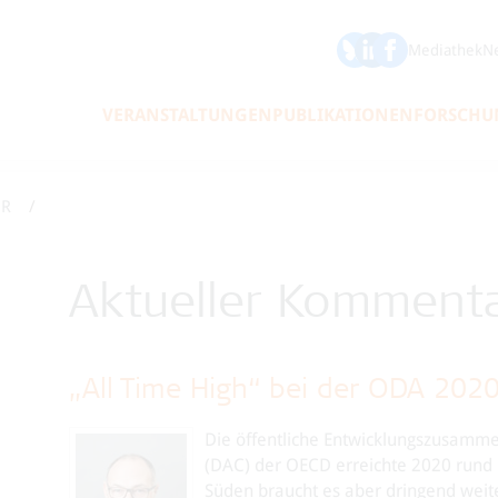
ÖFSE auf Bluesky
ÖFSE auf LinkedIn
Mediathek
Ne
VERANSTALTUNGEN
PUBLIKATIONEN
FORSCHU
AR
Aktueller Kommenta
„All Time High“ bei der ODA 2020
Die öffentliche Entwicklungszusamme
(DAC) der OECD erreichte 2020 rund 
Süden braucht es aber dringend wei