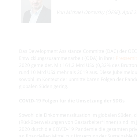
Von Michael Obrovsky (ÖFSE), April 
Das Development Assistance Committe (DAC) der OECD h
Entwicklungszusammenarbeit (ODA) in ihrer
Pressemit
2020 gemeldet. Mit 161,2 Mrd US$ (0,32% des Bruttona
rund 10 Mrd US$ mehr als 2019 aus. Diese Jubelmeldun
sowohl im Kontext der unmittelbaren Folgen der Pande
globalen Süden gering.
COVID-19 Folgen für die Umsetzung der SDGs
Sowohl die Einkommenssituation im globalen Süden, der
(Rücküberweisungen von Gastarbeiter*innen) sind im 
2020 durch die COVID-19 Pandemie die gesamten priva
an finanziellen Mittel zur Umsetzung der Sustainable