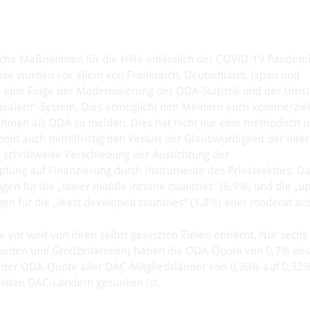
liche Maßnahmen für die Hilfe anlässlich der COVID-19 Pandemi
rise wurden vor allem von Frankreich, Deutschland, Japan und
h eine Folge der Modernisierung der ODA-Statistik und der Umst
uivalent“-System. Dies ermöglicht den Meldern auch kommerziell
nehmen als ODA zu melden. Dies hat nicht nur eine methodisch 
mit auch mittelfristig den Verlust der Glaubwürdigkeit der inte
 schrittweise Verschiebung der Ausrichtung der
ung auf Finanzierung durch Instrumente des Privatsektors. D
ungen für die „lower middle income countries“ (6,9%) und die „u
en für die „least developed countries“ (1,8%) eher moderat aus
 vor weit von ihren selbst gesetzten Zielen entfernt. Nur sech
eden und Großbritannien) haben die ODA-Quote von 0,7% des
ng der ODA-Quote aller DAC-Mitgliedsländer von 0,30% auf 0,32
eisten DAC-Ländern gesunken ist.