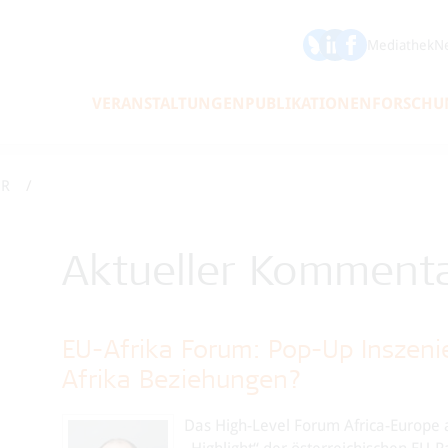
ÖFSE auf Bluesky
ÖFSE auf LinkedIn
Mediathek
Ne
VERANSTALTUNGEN
PUBLIKATIONEN
FORSCHU
AR
Aktueller Kommenta
EU-Afrika Forum: Pop-Up Inszen
Afrika Beziehungen?
Das High-Level Forum Africa-Europe 