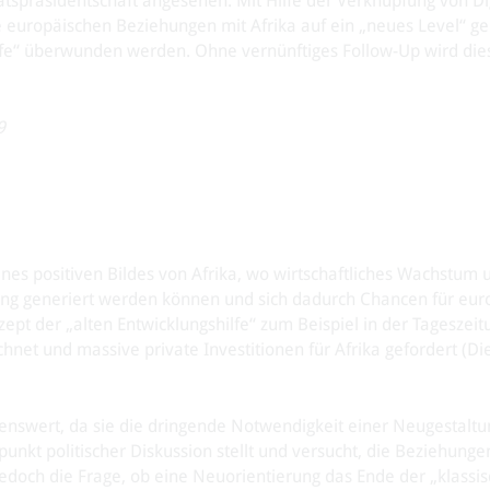
atspräsidentschaft angesehen. Mit Hilfe der Verknüpfung von Dig
ie europäischen Beziehungen mit Afrika auf ein „neues Level“ 
lfe“ überwunden werden. Ohne vernünftiges Follow-Up wird dies
9
nes positiven Bildes von Afrika, wo wirtschaftliches Wachstum 
erung generiert werden können und sich dadurch Chancen für eur
pt der „alten Entwicklungshilfe“ zum Beispiel in der Tageszeit
hnet und massive private Investitionen für Afrika gefordert (Di
ßenswert, da sie die dringende Notwendigkeit einer Neugestaltu
unkt politischer Diskussion stellt und versucht, die Beziehung
h jedoch die Frage, ob eine Neuorientierung das Ende der „klassi