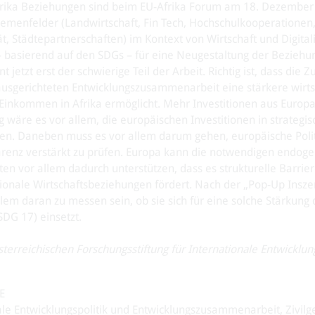
frika Beziehungen sind beim EU-Afrika Forum am 18. Dezember
menfelder (Landwirtschaft, Fin Tech, Hochschulkooperationen, 
 Städtepartnerschaften) im Kontext von Wirtschaft und Digital
– basierend auf den SDGs – für eine Neugestaltung der Bezieh
jetzt erst der schwierige Teil der Arbeit. Richtig ist, dass die Z
ausgerichteten Entwicklungszusammenarbeit eine stärkere wirts
Einkommen in Afrika ermöglicht. Mehr Investitionen aus Europa
ig wäre es vor allem, die europäischen Investitionen in strategis
ten. Daneben muss es vor allem darum gehen, europäische Polit
härenz verstärkt zu prüfen. Europa kann die notwendigen endog
ten vor allem dadurch unterstützen, dass es strukturelle Barri
onale Wirtschaftsbeziehungen fördert. Nach der „Pop-Up Insze
llem daran zu messen sein, ob sie sich für eine solche Stärkung 
SDG 17) einsetzt.
Österreichischen Forschungsstiftung für Internationale Entwicklun
E
le Entwicklungspolitik und Entwicklungszusammenarbeit, Zivilge