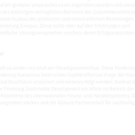
auf ein globales universelles Level angehoben worden und somi
 des bisherigen vertraglichen Rahmens der Zusammenarbeit z
ive Ausbau der politischen und wirtschaftlichen Beziehungen
ionierung Europas. Diese sollte aber auf den Erfahrungen und
einfache Lösungsversprechen machen, deren Erfolgsaussichten 
ei
haft ist weder neu noch ein Paradigmenwechsel. Diese Forderu
terrey Konsensus beim ersten Gipfeltreffen zur Frage der Fin
und Beschlüsse analysiert und weiterverfolgt werden. Konkret b
r Financing Sustainable Development vor allem im Bereich der
onsistenz des internationalen Finanz- und Handelssystems). D
ungsmittel stärken und die Globale Partnerschaft für nachhaltig