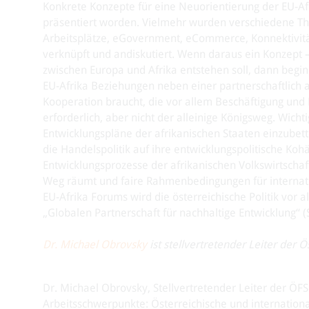
Konkrete Konzepte für eine Neuorientierung der EU-A
präsentiert worden. Vielmehr wurden verschiedene The
Arbeitsplätze, eGovernment, eCommerce, Konnektivität,
verknüpft und andiskutiert. Wenn daraus ein Konzept 
zwischen Europa und Afrika entstehen soll, dann beginnt 
EU-Afrika Beziehungen neben einer partnerschaftlich 
Kooperation braucht, die vor allem Beschäftigung und 
erforderlich, aber nicht der alleinige Königsweg. Wicht
Entwicklungspläne der afrikanischen Staaten einzubet
die Handelspolitik auf ihre entwicklungspolitische Ko
Entwicklungsprozesse der afrikanischen Volkswirtschaf
Weg räumt und faire Rahmenbedingungen für internati
EU-Afrika Forums wird die österreichische Politik vor a
„Globalen Partnerschaft für nachhaltige Entwicklung“ (
Dr. Michael Obrovsky
ist stellvertretender Leiter der 
Dr. Michael Obrovsky, Stellvertretender Leiter der ÖFS
Arbeitsschwerpunkte: Österreichische und internationa