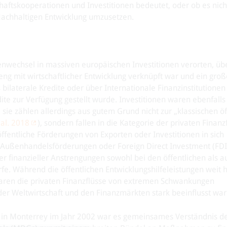
haftskooperationen und Investitionen bedeutet, oder ob es nich
 Nachhaltigen Entwicklung umzusetzen.
menwechsel in massiven europäischen Investitionen verorten, üb
eng mit wirtschaftlicher Entwicklung verknüpft war und ein große
bilaterale Kredite oder über Internationale Finanzinstitutionen
dite zur Verfügung gestellt wurde. Investitionen waren ebenfall
sie zählen allerdings aus gutem Grund nicht zur „klassischen öf
 al. 2018
), sondern fallen in die Kategorie der privaten Finanzf
entliche Förderungen von Exporten oder Investitionen in sich
e Außenhandelsförderungen oder Foreign Direct Investment (FDI
er finanzieller Anstrengungen sowohl bei den öffentlichen als a
e. Während die öffentlichen Entwicklungshilfeleistungen weit h
waren die privaten Finanzflüsse von extremen Schwankungen
r Weltwirtschaft und den Finanzmärkten stark beeinflusst war
l in Monterrey im Jahr 2002 war es gemeinsames Verständnis d