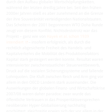
durch den Aufbau globaler Wertschöpfungsketten,
während der letzten dreißig Jahre bei. Seit den frühen
2000er Jahren stieß es aber zunehmend an die Grenze
der ihre Souveränität verteidigenden Nationalstaaten.
Das Scheitern der 2001 begonnenen WTO Doha Runde
zeugt von diesem Konflikt. Nichtsdestotrotz war das
Projekt – ganz wie von
Hayek et al. schon 1939
intendiert
– insofern erfolgreich, als durch die
rechtlich abgesicherte Freiheit des Handels- und
Kapitalverkehrs die Mobilität des Produktionsfaktors
Kapital stark gesteigert werden konnte. Resultat waren
intensivierter zwischenstaatlicher Steuerwettbewerb,
Druck auf die sozialen Sicherungssysteme und fallende
Lohnquoten. Die Kluft zwischen Reich und Arm ging vor
allem in den OECD Ländern stark auseinander. Die
Auswirkungen der globalen Finanz- und Wirtschaftskrise
2007/08 waren daher paradox: zwar wurde das
öffentliche Vertrauen in das Prosperitätsversprechen
neoliberaler Hyper-Globalisierung nachhaltig
erschüttert, gleichzeitig erwies sich der vor allem in der