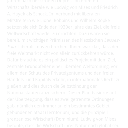
Jahren nach der Großen Depression erlebten
Wirtschaftsliberale wie Ludwig von Mises und Friedrich
A. Hayek als Schock. Im Verbund mit liberalen
Mitstreitern wie Lionel Robbins und Wilhelm Röpke
setzten sie sich Ende der 1930er Jahre das Ziel, die freie
Weltwirtschaft wieder zu errichten. Dazu waren sie
bereit, mit wichtigen Prämissen des klassischen
Laissez-
Faire
Liberalismus zu brechen. Ihnen war klar, dass der
freie Weltmarkt nicht von allein zurückkehren würde.
Dafür brauchte es ein politisches Projekt mit dem Ziel,
zentrale Grundpfeiler einer liberalen Weltordnung, vor
allem den Schutz des Privateigentums und den freien
Handels- und Kapitalverkehr, in internationales Recht zu
gießen und dies durch die Selbstbindung der
Nationalstaaten abzusichern. Dieser Plan basierte auf
der Überzeugung, dass es zwei getrennte Ordnungen
gab, nämlich den immer an ein bestimmtes Gebiet
gebundenen Staat (Territorium) und die prinzipiell
grenzenlose Wirtschaft (Dominium). Ludwig von Mises
betonte, dass die Wirtschaft ihrer Natur nach global sei.