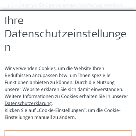
C3 – Centrum für Internationale Entwicklung stattfand.
›
Nähere Informationen
Ihre
Dr. Werner Raza ist Leiter der Österreichischen
Datenschutzeinstellunge
Forschungsstiftung für Internationale Entwicklung (ÖFSE)
›
mehr Infomationen zu Werner Raza
n
Wir verwenden Cookies, um die Website Ihren
Bedüfnissen anzupassen bzw. um Ihnen spezielle
Funktionen anbieten zu können. Durch die Nutzung
Österreichische Forschungsstiftung für Internationale
unserer Website erklären Sie sich damit einverstanden.
Entwicklung
Weitere Informationen zu Cookies erhalten Sie in unserer
Datenschutzerklärung
.
Sensengasse 3
Tel.: +43 1 317 40 10
Klicken Sie auf „Cookie-Einstellungen“, um die Cookie-
1090 Wien
E-Mail:
office@oefse.at
Einstellungen manuell zu ändern.
Datenschutzerklärung
Impressum