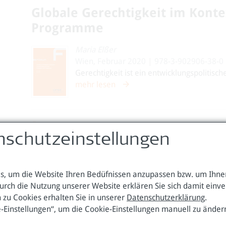
Globale Gerechtigkeit im Konte
Programme
Maria Elßer
Wien, Februar 2020 | 978-3-902906-38-0
Gerechtigkeit ist ein entwicklungspolitische
mehr lesen
ÖFSE-Forum 68
nschutzeinstellungen
Ethnologische Museen im 21. Ja
des Berliner Ethnologischen 
Weltmuseums Wien in der Neu
, um die Website Ihren Bedüfnissen anzupassen bzw. um Ihnen
urch die Nutzung unserer Website erklären Sie sich damit einv
Elisa Frei
 zu Cookies erhalten Sie in unserer
Datenschutzerklärung
.
Wien, Juni 2019 | 978-3-902906-30-4
e-Einstellungen“, um die Cookie-Einstellungen manuell zu änder
Die Masterarbeit von Elisa Frei behandel