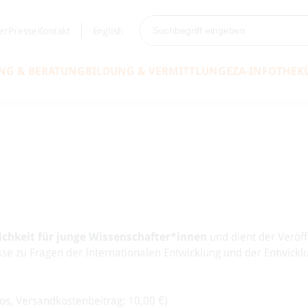
er
Presse
Kontakt
English
NG & BERATUNG
BILDUNG & VERMITTLUNG
EZA-INFOTHEK
chkeit für junge Wissenschafter*innen
und dient der Veröff
e zu Fragen der Internationalen Entwicklung und der Entwicklu
os, Versandkostenbeitrag: 10,00 €)