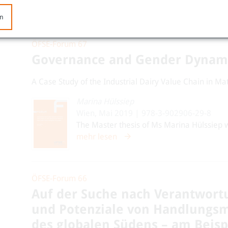
mehr lesen
en
ÖFSE-Forum 67
Governance and Gender Dynamic
A Case Study of the Industrial Dairy Value Chain in Ma
Marina Hülssiep
Wien, Mai 2019 | 978-3-902906-29-8
The Master thesis of Ms Marina Hülssiep wi
mehr lesen
ÖFSE-Forum 66
Auf der Suche nach Verantwortu
und Potenziale von Handlungsm
des globalen Südens – am Beisp