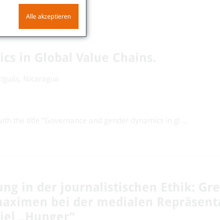
Alle akzeptieren
s in Global Value Chains.
tiguás, Nicaragua
th the title “Governance and gender dynamics in gl ...
ng in der journalistischen Ethik: Gr
aximen bei der medialen Repräsent
iel „Hunger“