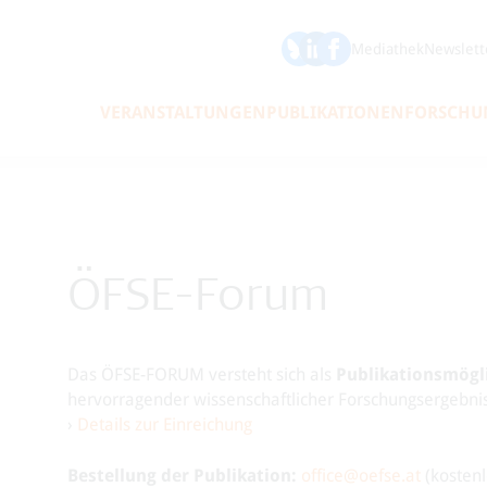
ÖFSE auf Bluesky
ÖFSE auf LinkedIn
Mediathek
Newslett
VERANSTALTUNGEN
PUBLIKATIONEN
FORSCHU
ÖFSE-Forum
Das ÖFSE-FORUM versteht sich als
Publikationsmögli
hervorragender wissenschaftlicher Forschungsergebniss
›
Details zur Einreichung
Bestellung der Publikation:
office@oefse.at
(kostenl