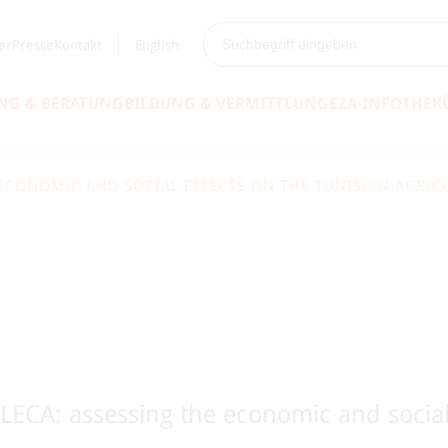
er
Presse
Kontakt
English
NG & BERATUNG
BILDUNG & VERMITTLUNG
EZA-INFOTHEK
ECA: assessing the economic and social