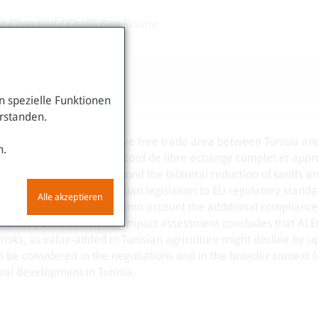
en Chandoul
/
Chafik Ben Rouine
2022-pn40
 spezielle Funktionen
erstanden.
 a deep and comprehensive free trade area between Tunisia and
n.
ench acronym ‘Projet d’accord de libre-échange complet et appr
ongoing since 2015. Beyond the bilateral reduction of tariffs a
latory alignment of Tunisian legislation to EU regulatory standar
Alle akzeptieren
rowth. However, taking into account the additional compliance 
nd the public sector, our impact assessment concludes that AL
risks, as value-added in Tunisian agriculture might decline by up
o be considered in the negotiations and in the broader context f
ural development in Tunisia.