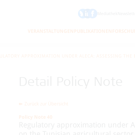
ÖFSE auf Bluesky
ÖFSE auf LinkedIn
Mediathek
Newslett
VERANSTALTUNGEN
PUBLIKATIONEN
FORSCHU
Detail Policy Note
Zurück zur Übersicht
Policy Note 40
Regulatory approximation under AL
on the Tunisian agricultural sector