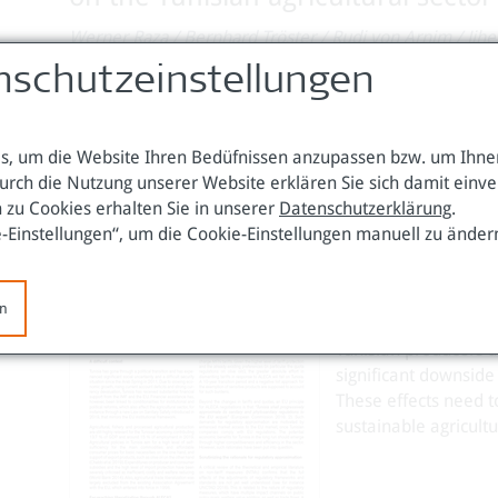
Werner Raza
/
Bernhard Tröster
/
Rudi von Arnim
/
Jih
Wien, Oktober 2022 | DOI: https://doi.org/10.60637/
nschutzeinstellungen
Download Policy Note 40 (pdf / 323 KB)
, um die Website Ihren Bedüfnissen anzupassen bzw. um Ihnen
urch die Nutzung unserer Website erklären Sie sich damit einv
 zu Cookies erhalten Sie in unserer
Datenschutzerklärung
.
The negotiations on
e-Einstellungen“, um die Cookie-Einstellungen manuell zu änder
also known by its Fr
(ALECA) – have been 
the EU proposes regu
en
trade and economic g
Tunisian producers a
significant downside 
These effects need t
sustainable agricult