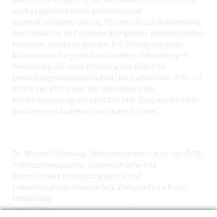
noch zeitgerecht einen sinnvollen und
nachvollziehbaren Beitrag Österreichs zur Bekämpfung
der Klimakrise und anderer drängender internationalen
Probleme leisten zu können. Die Einrichtung eines
Ministeriums für globale nachhaltige Entwicklung in
Verbindung mit einer Erhöhung der Mittel für
Entwicklungszusammenarbeit und humanitäre Hilfe auf
0,35% des BNE sowie der internationalen
Klimafinanzierung um rund 250 Mio. Euro wären dafür
konkrete und budgetär machbare Schritte.
Dr. Michael Obrovsky, Stellvertretender Leiter der ÖFSE
Arbeitsschwerpunkte: Österreichische und
internationale Entwicklungspolitik und
Entwicklungszusammenarbeit, Zivilgesellschaft und
Entwicklung
›
mehr Informationen zu Michael Obrovsky