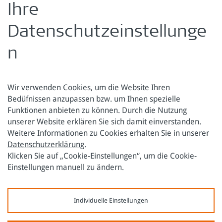
Ihre
Dr. Werner Raza, Leiter der ÖFSE
Arbeitsschwerpunkte: Internationaler Handel,
Datenschutzeinstellunge
Entwicklungsökonomie und -politik
›
mehr Informationen zu Werner Raza
n
Wir verwenden Cookies, um die Website Ihren
Bedüfnissen anzupassen bzw. um Ihnen spezielle
Funktionen anbieten zu können. Durch die Nutzung
Österreichische Forschungsstiftung für Internationale
unserer Website erklären Sie sich damit einverstanden.
Entwicklung
Weitere Informationen zu Cookies erhalten Sie in unserer
Datenschutzerklärung
.
Sensengasse 3
Tel.: +43 1 317 40 10
Klicken Sie auf „Cookie-Einstellungen“, um die Cookie-
1090 Wien
E-Mail:
office@oefse.at
Einstellungen manuell zu ändern.
Datenschutzerklärung
Impressum
Individuelle Einstellungen