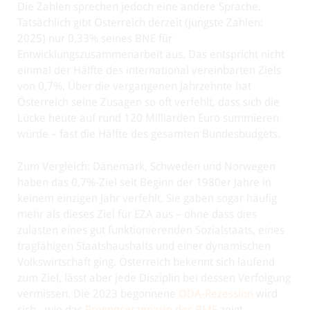
Die Zahlen sprechen jedoch eine andere Sprache.
Tatsächlich gibt Österreich derzeit (jüngste Zahlen:
2025) nur 0,33% seines BNE für
Entwicklungszusammenarbeit aus. Das entspricht nicht
einmal der Hälfte des international vereinbarten Ziels
von 0,7%. Über die vergangenen Jahrzehnte hat
Österreich seine Zusagen so oft verfehlt, dass sich die
Lücke heute auf rund 120 Milliarden Euro summieren
würde – fast die Hälfte des gesamten Bundesbudgets.
Zum Vergleich: Dänemark, Schweden und Norwegen
haben das 0,7%-Ziel seit Beginn der 1980er Jahre in
keinem einzigen Jahr verfehlt. Sie gaben sogar häufig
mehr als dieses Ziel für EZA aus – ohne dass dies
zulasten eines gut funktionierenden Sozialstaats, eines
tragfähigen Staatshaushalts und einer dynamischen
Volkswirtschaft ging. Österreich bekennt sich laufend
zum Ziel, lässt aber jede Disziplin bei dessen Verfolgung
vermissen. Die 2023 begonnene
ODA-Rezession
wird
sich - wie das
Prognoseszenario des BMF
zeigt -